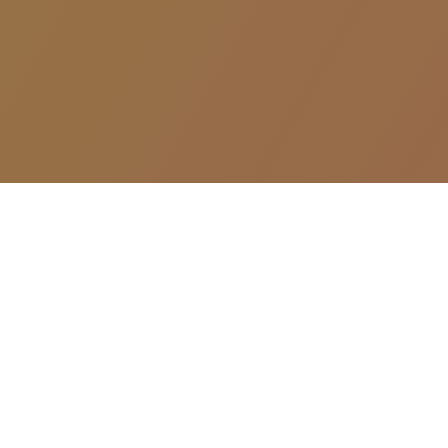
Étapes pratiques
pour signer
électroniquement
un document